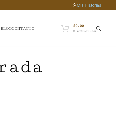
Mis Historias
$
0.00
S
BLOG
CONTACTO
0
artículos
rada
.