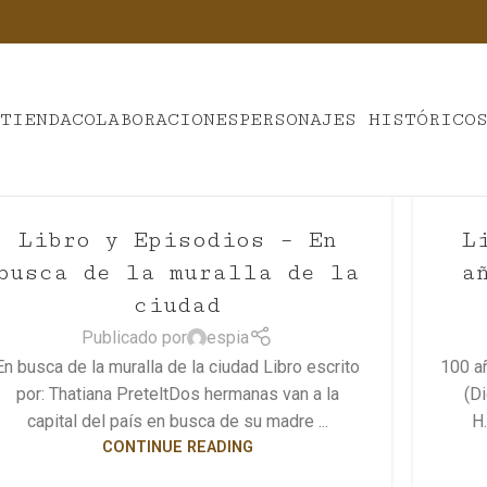
I
TIENDA
COLABORACIONES
PERSONAJES HISTÓRICO
Libro y Episodios – En
L
busca de la muralla de la
a
ciudad
Publicado por
espia
En busca de la muralla de la ciudad Libro escrito
100 a
por: Thatiana PreteltDos hermanas van a la
(Di
capital del país en busca de su madre ...
H.
CONTINUE READING