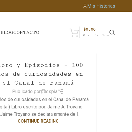
Mis Historias
$
0.00
S
BLOG
CONTACTO
0
artículos
ibro y Episodios – 100
ños de curiosidades en
el Canal de Panamá
Publicado por
espia
ños de curiosidades en el Canal de Panamá
gital) Libro escrito por: Jaime A. Troyano
Jaime Troyano se declara amante de l...
CONTINUE READING